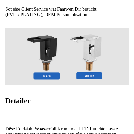
Sot eise Client Service wat Faarwen Dir braucht
(PVD / PLATING), OEM Personnalisatioun
Detailer
Dëse Edelstahl Waasserfall Krunn mat LED Luuchten ass e