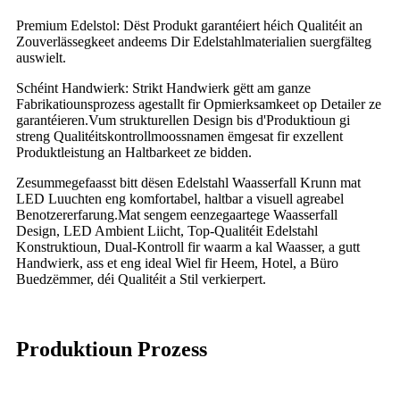
Premium Edelstol: Dëst Produkt garantéiert héich Qualitéit an
Zouverlässegkeet andeems Dir Edelstahlmaterialien suergfälteg
auswielt.
Schéint Handwierk: Strikt Handwierk gëtt am ganze
Fabrikatiounsprozess agestallt fir Opmierksamkeet op Detailer ze
garantéieren.Vum strukturellen Design bis d'Produktioun gi
streng Qualitéitskontrollmoossnamen ëmgesat fir exzellent
Produktleistung an Haltbarkeet ze bidden.
Zesummegefaasst bitt dësen Edelstahl Waasserfall Krunn mat
LED Luuchten eng komfortabel, haltbar a visuell agreabel
Benotzererfarung.Mat sengem eenzegaartege Waasserfall
Design, LED Ambient Liicht, Top-Qualitéit Edelstahl
Konstruktioun, Dual-Kontroll fir waarm a kal Waasser, a gutt
Handwierk, ass et eng ideal Wiel fir Heem, Hotel, a Büro
Buedzëmmer, déi Qualitéit a Stil verkierpert.
Produktioun Prozess