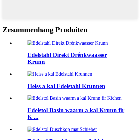
Zesummenhang Produiten
Edelstahl Direkt Drénkwaasser
Krunn
Heiss a kal Edelstahl Krunnen
Edelstol Basin waarm a kal Krunn fir
K ...