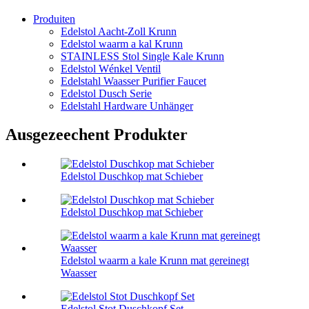
Produiten
Edelstol Aacht-Zoll Krunn
Edelstol waarm a kal Krunn
STAINLESS Stol Single Kale Krunn
Edelstol Wénkel Ventil
Edelstahl Waasser Purifier Faucet
Edelstol Dusch Serie
Edelstahl Hardware Unhänger
Ausgezeechent Produkter
Edelstol Duschkop mat Schieber
Edelstol Duschkop mat Schieber
Edelstol waarm a kale Krunn mat gereinegt
Waasser
Edelstol Stot Duschkopf Set