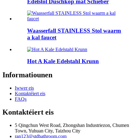
Edelstol Duschkop mat Schieber
Waasserfall STAINLESS Stol waarm
a kal faucet
Hot A Kale Edelstahl Krunn
Informatiounen
Iwwer eis
Kontaktéiert eis
FAQs
Kontaktéiert eis
5 Qingchun West Road, Zhongshan Industriezon, Chumen
Town, Yuhuan City, Taizhou City
ran123@stdbathroom.com