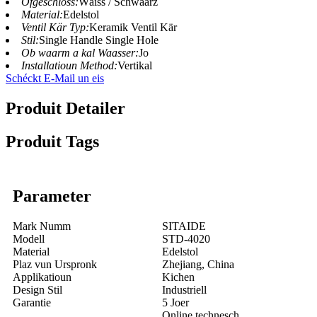
Ofgeschloss:
Wäiss / Schwaarz
Material:
Edelstol
Ventil Kär Typ:
Keramik Ventil Kär
Stil:
Single Handle Single Hole
Ob waarm a kal Waasser:
Jo
Installatioun Method:
Vertikal
Schéckt E-Mail un eis
Produit Detailer
Produit Tags
Parameter
Mark Numm
SITAIDE
Modell
STD-4020
Material
Edelstol
Plaz vun Urspronk
Zhejiang, China
Applikatioun
Kichen
Design Stil
Industriell
Garantie
5 Joer
Online technesch