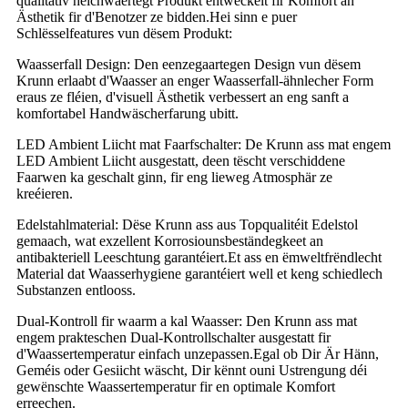
qualitativ héichwäertegt Produkt entwéckelt fir Komfort an
Ästhetik fir d'Benotzer ze bidden.Hei sinn e puer
Schlësselfeatures vun dësem Produkt:
Waasserfall Design: Den eenzegaartegen Design vun dësem
Krunn erlaabt d'Waasser an enger Waasserfall-ähnlecher Form
eraus ze fléien, d'visuell Ästhetik verbessert an eng sanft a
komfortabel Handwäscherfarung ubitt.
LED Ambient Liicht mat Faarfschalter: De Krunn ass mat engem
LED Ambient Liicht ausgestatt, deen tëscht verschiddene
Faarwen ka geschalt ginn, fir eng lieweg Atmosphär ze
kreéieren.
Edelstahlmaterial: Dëse Krunn ass aus Topqualitéit Edelstol
gemaach, wat exzellent Korrosiounsbeständegkeet an
antibakteriell Leeschtung garantéiert.Et ass en ëmweltfrëndlecht
Material dat Waasserhygiene garantéiert well et keng schiedlech
Substanzen entlooss.
Dual-Kontroll fir waarm a kal Waasser: Den Krunn ass mat
engem prakteschen Dual-Kontrollschalter ausgestatt fir
d'Waassertemperatur einfach unzepassen.Egal ob Dir Är Hänn,
Geméis oder Gesiicht wäscht, Dir kënnt ouni Ustrengung déi
gewënschte Waassertemperatur fir en optimale Komfort
erreechen.