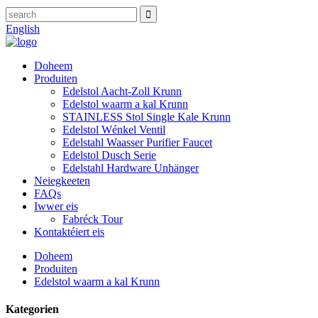
English
Doheem
Produiten
Edelstol Aacht-Zoll Krunn
Edelstol waarm a kal Krunn
STAINLESS Stol Single Kale Krunn
Edelstol Wénkel Ventil
Edelstahl Waasser Purifier Faucet
Edelstol Dusch Serie
Edelstahl Hardware Unhänger
Neiegkeeten
FAQs
Iwwer eis
Fabréck Tour
Kontaktéiert eis
Doheem
Produiten
Edelstol waarm a kal Krunn
Kategorien