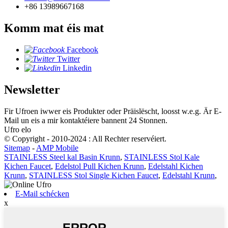
+86 13989667168
Komm mat éis mat
Facebook
Twitter
Linkedin
Newsletter
Fir Ufroen iwwer eis Produkter oder Präislëscht, loosst w.e.g. Är E-
Mail un eis a mir kontaktéiere bannent 24 Stonnen.
Ufro elo
© Copyright - 2010-2024 : All Rechter reservéiert.
Sitemap
-
AMP Mobile
STAINLESS Steel kal Basin Krunn
,
STAINLESS Stol Kale
Kichen Faucet
,
Edelstol Pull Kichen Krunn
,
Edelstahl Kichen
Krunn
,
STAINLESS Stol Single Kichen Faucet
,
Edelstahl Krunn
,
E-Mail schécken
x