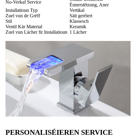
No-Verkaf Service
Ënnerstëtzung, Aner
Installatioun Typ
Vertikal
Zuel vun de Grëff
Säit geréiert
Stil
Klassesch
Ventil Kär Material
Keramik
Zuel vun Lächer fir Installatioun
1 Lächer
PERSONALISÉIEREN SERVICE