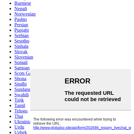
Burmese
Nepali
Norwegian
Pashto
Persian
Punjabi
Serbian
Sesotho
Sinhala
Slovak
Slovenian
Somali
Samoan
Scots Gaelic
Shona
Sindhi
Sundanese
Swahili
Tajik
Tamil
Telugu
Thai
Ukrainian
Urdu
Uzbek